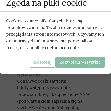
Zgoda na pliki cookie
dzieci i młodzieży
ku mazurskiej
przygodzie!!!
Zapraszamy
dzieci w wieku 10-17 lat na wycieczkę
Cookies to małe pliki danych, które są
pod nazwą „Z NATURY AKTYWNIE”!
przechowywane na Twoim urządzeniu podczas
W planie między innymi: zwiedzanie
przeglądania stron internetowych. Używamy ich
Parku Dzikich Zwierząt w
do poprawy działania serwisu, personalizacji
Kadzidłowie oraz Park Linowy w
treści, oraz analizy ruchu na stronie.
Spychowie!
Koszt wycieczki: 229 zł
Rejestracja pod linkiem:
Dostosuj
Zezwól na wszystkie
https://mowiacykij.pl/oplac-
wycieczke/
Cena wycieczki zawiera:
bilety wstępu, wyżywienie,
przewodników, ubezpieczenie NNW
(pod warunkiem zapisania się na
wycieczkę do dnia 19 sierpnia),