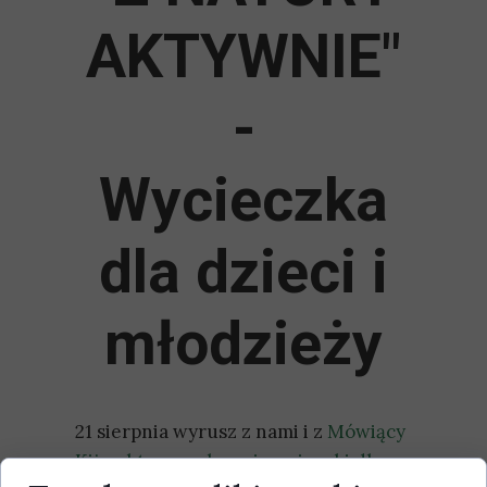
AKTYWNIE"
-
Wycieczka
dla dzieci i
młodzieży
21 sierpnia wyrusz z nami i z
Mówiący
Kij - aktywne obozy i wycieczki dla