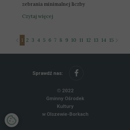
zebrania minimalnej liczby
Czytaj więcej
1
2
3
4
5
6
7
8
9
10
11
12
13
14
15
16
17
Sprawdź nas:
© 2022
Gminny Ośrodek
Kultury
w Olszewie-Borkach