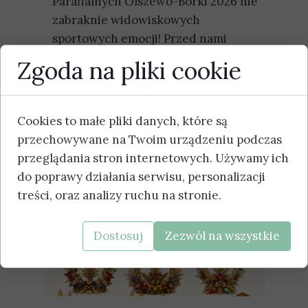
Parafialnych Olszewo-Borki 2026 nie
zabraknie widowiskowych
sportowych emocji! Przed nami
Turniej Strongman, w którym
Zgoda na pliki cookie
zawodnicy zmierzą
Czytaj więcej
Cookies to małe pliki danych, które są
przechowywane na Twoim urządzeniu podczas
przeglądania stron internetowych. Używamy ich
do poprawy działania serwisu, personalizacji
treści, oraz analizy ruchu na stronie.
Dostosuj
Zezwól na wszystkie