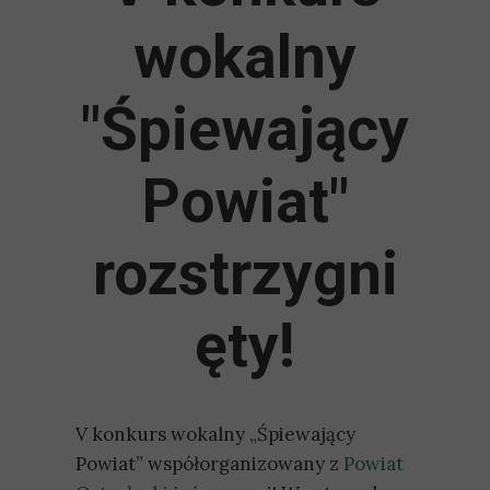
wokalny
"Śpiewający
Powiat"
rozstrzygni
ęty!
V konkurs wokalny „Śpiewający
Powiat” współorganizowany z
Powiat