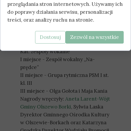
przeglądania stron internetowych. Używamy ich
II miejsce - Jan Majewski
do poprawy działania serwisu, personalizacji
III miejsce - Kalina Luchcińska
treści, oraz analizy ruchu na stronie.
Kat. 18 lat i wzwyż
I miejsce - Małgorzata Kocięcka
II miejsce - Magdalena Opęchowska
Dostosuj
Zezwól na wszystkie
III miejsce - Henryk Kulesza
Kat. zespoły wokalne
I miejsce - Zespół wokalny „Na-
prędce”
II miejsce - Grupa rytmiczna PSM I st.
kl. III
III miejsce - Olga Gołota i Maja Kania
Nagrody wręczyły:
Aneta Larent-Wójt
Gminy Olszewo Borki
, Sylwia Laska
Dyrektor Gminnego Ośrodka Kultury
w Olszewie-Borkach oraz Katarzyna
Grodzka Dyrektor Wydziału Promocji