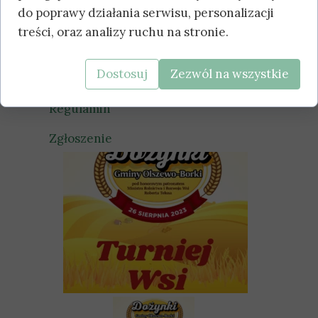
Borki do udziału w Turnieju Wsi!
do poprawy działania serwisu, personalizacji
Turniej odbędzie się podczas
treści, oraz analizy ruchu na stronie.
Dożynek Gminy Olszewo-Borki
26 sierpnia 2023! Szczegóły w
Dostosuj
Zezwól na wszystkie
regulaminie!
Regulamin
Zgłoszenie