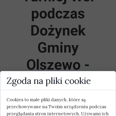
podczas
Dożynek
Gminy
Olszewo -
Borki 2023
Zgoda na pliki cookie
Cookies to małe pliki danych, które są
Serdecznie zapraszamy wszystkie
przechowywane na Twoim urządzeniu podczas
sołectwa z terenu Gminy Olszewo -
przeglądania stron internetowych. Używamy ich