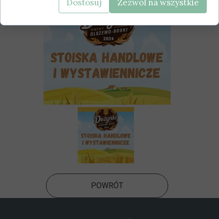
Dostosuj
Zezwól na wszystkie
POWRÓT