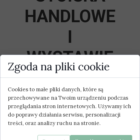
HANDLOWE
I
WYSTAWIE
Zgoda na pliki cookie
NNICZE
Cookies to małe pliki danych, które są
przechowywane na Twoim urządzeniu podczas
Regulamin
przeglądania stron internetowych. Używamy ich
do poprawy działania serwisu, personalizacji
Karta zgłoszeniowa stoisko handlowe
treści, oraz analizy ruchu na stronie.
Karta zgłoszeniowa stoisko
niehandlowe