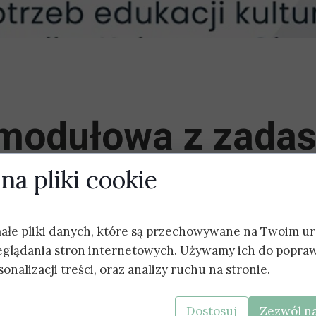
modułowa z zada
na pliki cookie
e-Borkach zrealizował zadanie pn. Zakup elementóww
ji kulturalnej. W ramach zadania zakupiona została s
małe pliki danych, które są przechowywane na Twoim u
 oraz rampą najazdową dla wózka inwalidzkiego.
eglądania stron internetowych. Używamy ich do popraw
onalizacji treści, oraz analizy ruchu na stronie.
Dostosuj
Zezwól na