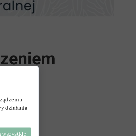
szeniem
yposażenia dla
cena modułowa
rządzeniu
y działania
 wszystkie