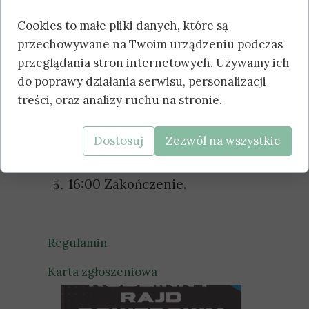
10:15-12-13:00 Przejazd
Cookies to małe pliki danych, które są
uczestników rajdu
przechowywane na Twoim urządzeniu podczas
przeglądania stron internetowych. Używamy ich
wyznaczonymi trasami
do poprawy działania serwisu, personalizacji
13:30
Wspólny posiłek
treści, oraz analizy ruchu na stronie.
regeneracyjny.
14:00-16:00 Animacje dla
Dostosuj
Zezwól na wszystkie
dzieci, mecz towarzyski.
16:00 Zakończenie.
Regulamin
Karta zgłoszeniowa