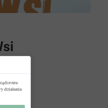
Wsi
rządzeniu
y działania