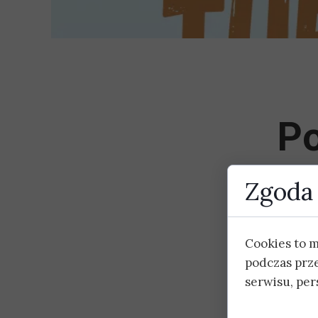
Po
Zgoda 
Regulamin
Zgłoszenie
Cookies to 
Zgoda rodzica
podczas prz
serwisu, pers