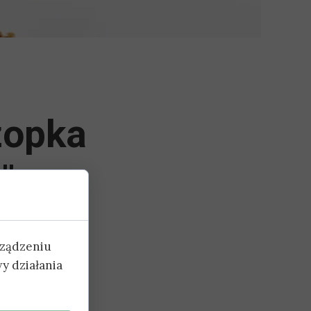
zopka
"
rządzeniu
y działania