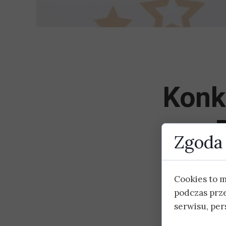
Konk
Zgoda 
Regulamin
Cookies to 
podczas prz
Karta zgłosze
serwisu, pers