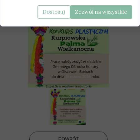
Dostosuj
Zezwól na wszystkie
POWRÓT