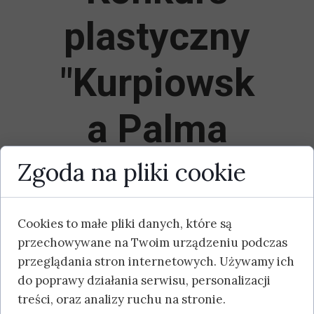
plastyczny
"Kurpiowsk
a Palma
Wielkanocn
Zgoda na pliki cookie
a"
Cookies to małe pliki danych, które są
przechowywane na Twoim urządzeniu podczas
przeglądania stron internetowych. Używamy ich
Regulamin
do poprawy działania serwisu, personalizacji
treści, oraz analizy ruchu na stronie.
Karta zgłoszeniowa