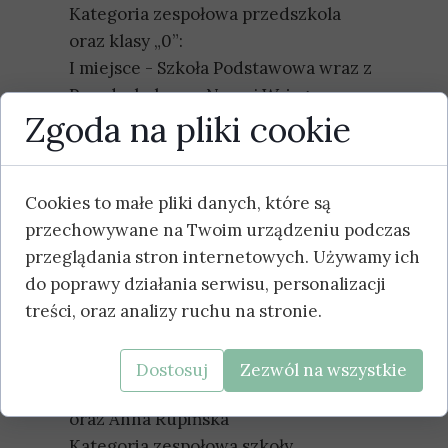
Kategoria zespołowa przedszkola
oraz klasy „0”:
I miejsce - Szkoła Podstawowa wraz z
Przedszkolem w Nowej Wsi, grupy:
Zgoda na pliki cookie
Sowy, Żabki i Biedronki
II miejsce - Oddział Przedszkolny w
Grabówku grupa Biedronki
Cookies to małe pliki danych, które są
III miejsce - Grupa Przedszkolna
przechowywane na Twoim urządzeniu podczas
Jeżyki ze Szkoły Podstawowej w
przeglądania stron internetowych. Używamy ich
Przystani
do poprawy działania serwisu, personalizacji
Kategoria indywidualna szkoły
treści, oraz analizy ruchu na stronie.
podstawowe:
I miejsce - Bartosz Krukowski
II miejsce - Patrycja Gąska
Dostosuj
Zezwól na wszystkie
III miejsce ex aequo - Kalina Piersa
oraz Anna Rupińska
Kategoria zespołowa szkoły