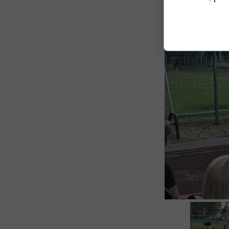
wyśmienitą za