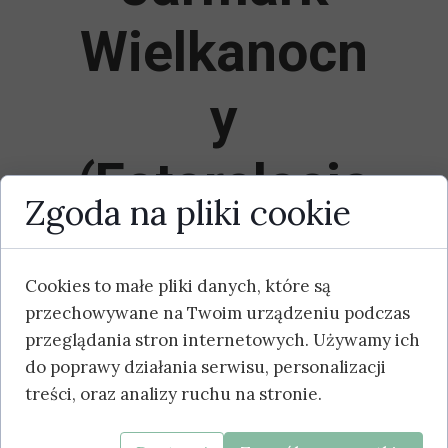
Wielkanocn
y
(Fotorelacja
Zgoda na pliki cookie
)
Cookies to małe pliki danych, które są
przechowywane na Twoim urządzeniu podczas
Jarmark Wielkanocny przeszedł już
przeglądania stron internetowych. Używamy ich
do historii! Zapraszamy do obejrzenia
do poprawy działania serwisu, personalizacji
fotorelacji.
treści, oraz analizy ruchu na stronie.