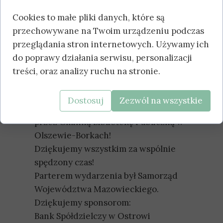
Diana Oleszczak, Marcin Czyżewski.
Wręczono również nagrody w
Cookies to małe pliki danych, które są
konkursach świątecznych, w tym w
przechowywane na Twoim urządzeniu podczas
konkursie Szopka Bożonarodzeniowa
przeglądania stron internetowych. Używamy ich
współorganizowanym z Powiatem
do poprawy działania serwisu, personalizacji
Ostrołęckim oraz Konkursie na
treści, oraz analizy ruchu na stronie.
Najciekawsze Opowiadanie "Wigilia
Bożego Narodzenia. Nasze rodzinne
Dostosuj
Zezwól na wszystkie
zwyczaje świąteczne" organizowanym
przez Gminną Bibliotekę Publiczną w
Olszewie-Borkach!
Dziękujemy wszystkim za wspólnie
spędzony czas!
Parterem wydarzenia był Samorząd
Województwa Mazowieckiego.
Dziękujemy sponsorom:
Bank Spółdzielczy w Ostrowi