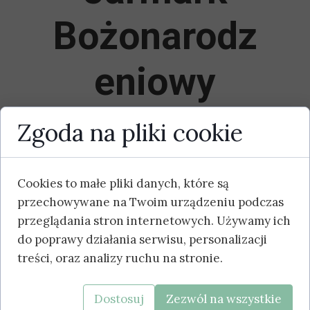
Bożonarodz
eniowy
Zgoda na pliki cookie
Wielkimi krokami zbliżają się Święta
Bożego Narodzenia! Z tej okazji
zapraszamy was na Jarmark
Cookies to małe pliki danych, które są
Bożonarodzeniowy, który odbędzie
przechowywane na Twoim urządzeniu podczas
się 8 grudnia w Parku Gminnym w
przeglądania stron internetowych. Używamy ich
Olszewie-Borkach!
do poprawy działania serwisu, personalizacji
treści, oraz analizy ruchu na stronie.
Parterem wydarzenia jest Samorząd
Województwa Mazowieckiego.
Dostosuj
Zezwól na wszystkie