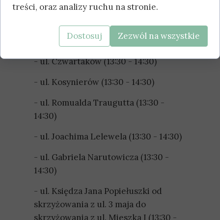
treści, oraz analizy ruchu na stronie.
- ul. Jana Długosza ( 13:30 - 14:30)
Dostosuj
Zezwól na wszystkie
- ul. 3 maja (13:30 - 15:00)
- ul. Czwartaków (13:30 - 14:30)
- ul. Kosynierów (13:30 - 14:30)
- ul. Romualda Traugutta (13:30 -
14:30)
- ul. Joachima Lelewela (13:30 - 14:30)
- ul. Gabriela Narutowicza (13:30 -
14:30)
- ul. Księdza Jana Popiełuszki od
skrzyżowania z ul. 3 maja do
skrzyżowania z ul. Mieszka I (13:30 -