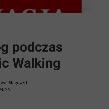
óg podczas
ic Walking
iwal Biegowy i
GMINY