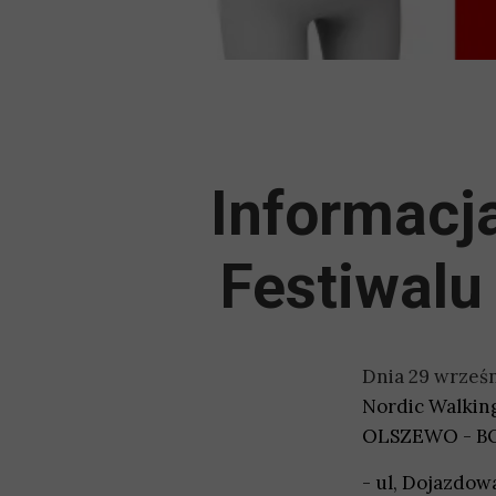
Informacj
Festiwalu
Dnia 29 wrześn
Nordic Walki
OLSZEWO - BOR
- ul, Dojazdowa