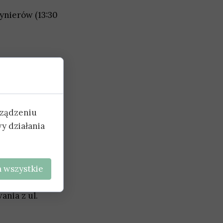
synierów (13:30
rządzeniu
y działania
 wszystkie
ania z ul.