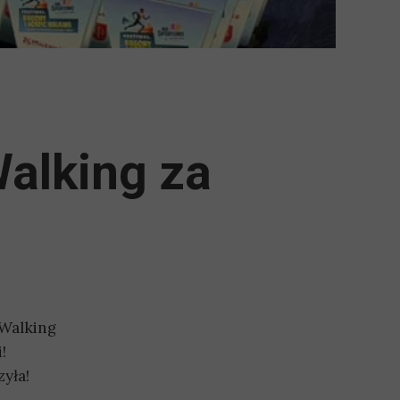
Walking za
 Walking
!
zyła!