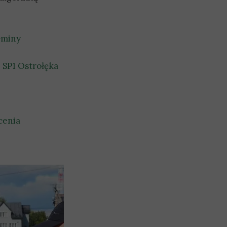
Gminy
 SP1 Ostrołęka
cenia