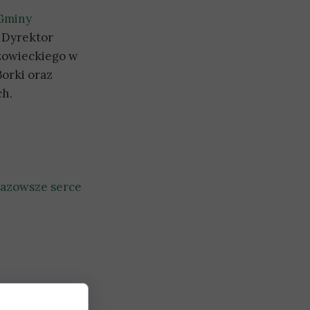
 Gminy
h Dyrektor
zowieckiego w
orki oraz
ch.
azowsze serce