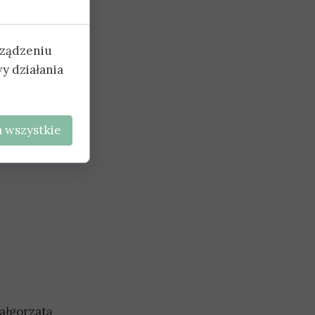
rządzeniu
y działania
 wszystkie
ałgorzatą