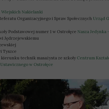
 Wiejskich Nakielanki
eferatu Organizacyjnego i Spraw Społecznych
Urząd 
koły Podstawowej numer 1 w Ostrołęce
Nasza Jedynka -
wi Jędrzejewskiemu
czewskiej
i Tyszce
 kierunku technik masażysta ze szkoły
Centrum Kształ
Ustawicznego w Ostrołęce