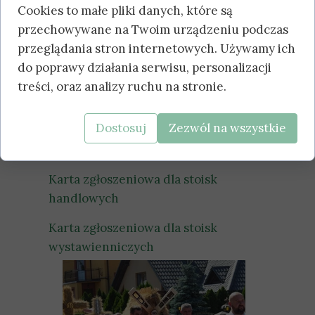
CH I
Cookies to małe pliki danych, które są
przechowywane na Twoim urządzeniu podczas
WYSTAWIE
przeglądania stron internetowych. Używamy ich
do poprawy działania serwisu, personalizacji
NNICZYCH)
treści, oraz analizy ruchu na stronie.
Dostosuj
Zezwól na wszystkie
Regulamin
Karta zgłoszeniowa dla stoisk
handlowych
Karta zgłoszeniowa dla stoisk
wystawienniczych