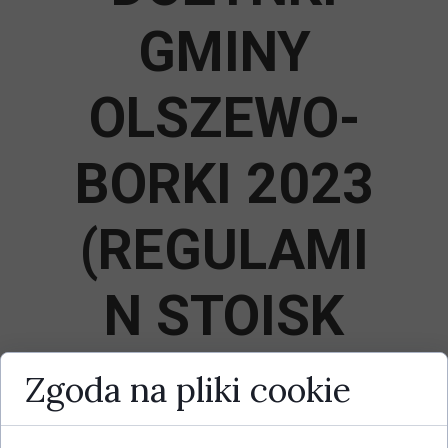
GMINY
OLSZEWO-
BORKI 2023
(REGULAMI
N STOISK
HANDLOWY
Zgoda na pliki cookie