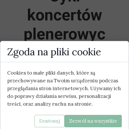
koncertów
plenerowyc
h.
Zgoda na pliki cookie
Cookies to małe pliki danych, które są
Zapraszamy serdecznie na cykl
przechowywane na Twoim urządzeniu podczas
koncertów plenerowych! Występować
przeglądania stron internetowych. Używamy ich
będą:
Asia Makowska
, Diana
do poprawy działania serwisu, personalizacji
Oleszczak, Natalia Marciniak oraz
treści, oraz analizy ruchu na stronie.
Marta Załuska
! Szczegóły na plakacie!
Dostosuj
Zezwól na wszystkie